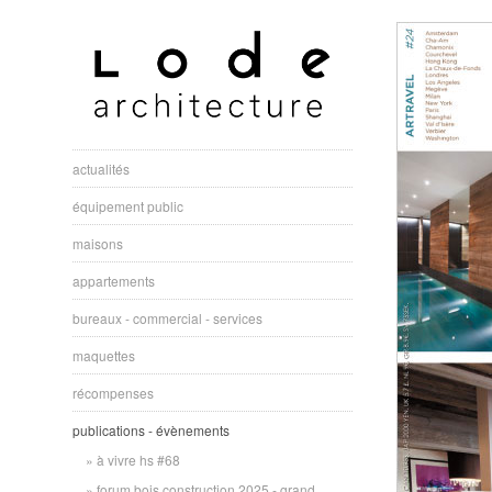
actualités
équipement public
maisons
appartements
bureaux - commercial - services
maquettes
récompenses
publications - évènements
à vivre hs #68
forum bois construction 2025 - grand