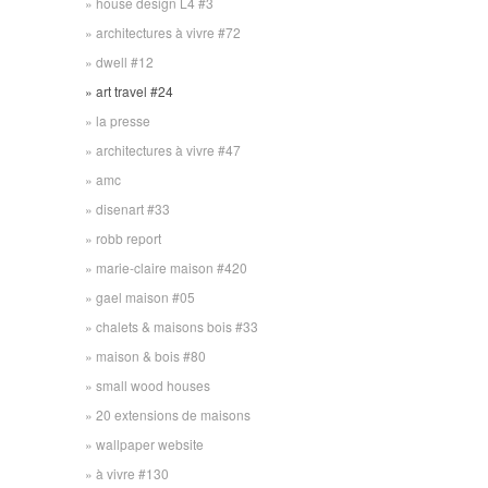
house design L4 #3
architectures à vivre #72
dwell #12
art travel #24
la presse
architectures à vivre #47
amc
disenart #33
robb report
marie-claire maison #420
gael maison #05
chalets & maisons bois #33
maison & bois #80
small wood houses
20 extensions de maisons
wallpaper website
à vivre #130