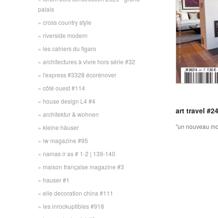
palais
cross country style
riverside modern
les cahiers du figaro
architectures à vivre hors série #32
l'express #3328 écorénover
côté ouest #114
house design L4 #4
art travel #2
architektur & wohnen
"un nouveau mo
kleine häuser
iw magazine #95
namas ir as # 1-2 | 139-140
maison française magazine #3
hauser #1
elle decoration china #111
les inrockuptibles #918