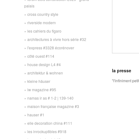
palais
cross country style
riverside modern
les cahiers du figaro
architectures à vivre hors série #32
l'express #3328 écorénover
côté ouest #114
house design L4 #4
la presse
architektur & wohnen
"l'infiniment pet
kleine häuser
iw magazine #95
namas ir as # 1-2 | 139-140
maison française magazine #3
hauser #1
elle decoration china #111
les inrockuptibles #918