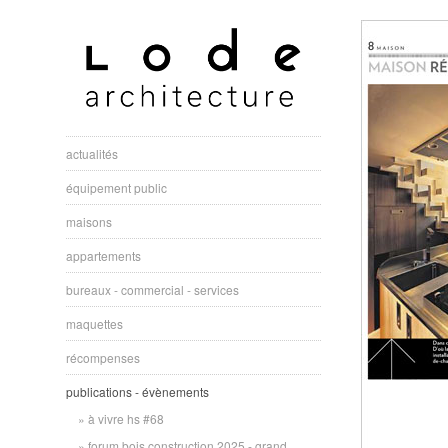
actualités
équipement public
maisons
appartements
bureaux - commercial - services
maquettes
récompenses
publications - évènements
à vivre hs #68
forum bois construction 2025 - grand