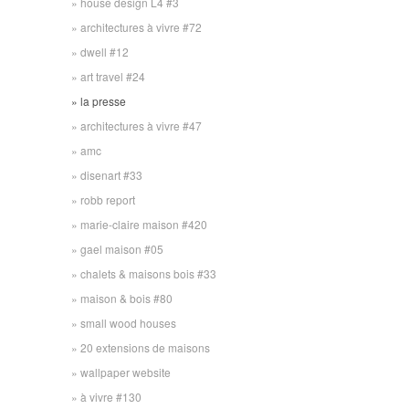
house design L4 #3
architectures à vivre #72
dwell #12
art travel #24
la presse
architectures à vivre #47
amc
disenart #33
robb report
marie-claire maison #420
gael maison #05
chalets & maisons bois #33
maison & bois #80
small wood houses
20 extensions de maisons
wallpaper website
à vivre #130